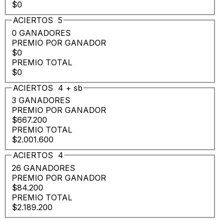
$0
ACIERTOS
5
0 GANADORES
PREMIO POR GANADOR
$0
PREMIO TOTAL
$0
ACIERTOS
4
+
sb
3 GANADORES
PREMIO POR GANADOR
$667.200
PREMIO TOTAL
$2.001.600
ACIERTOS
4
26 GANADORES
PREMIO POR GANADOR
$84.200
PREMIO TOTAL
$2.189.200