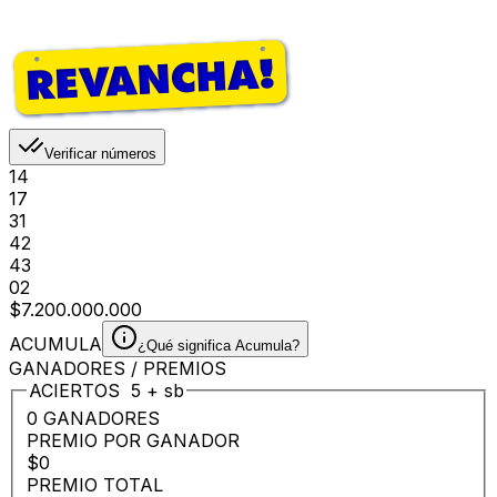
Verificar números
14
17
31
42
43
02
$7.200.000.000
ACUMULA
¿Qué significa Acumula?
GANADORES / PREMIOS
ACIERTOS
5
+
sb
0 GANADORES
PREMIO POR GANADOR
$0
PREMIO TOTAL