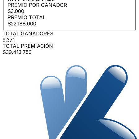
PREMIO POR GANADOR
$3.000
PREMIO TOTAL
$22.188.000
TOTAL GANADORES
9.371
TOTAL PREMIACIÓN
$39.413.750