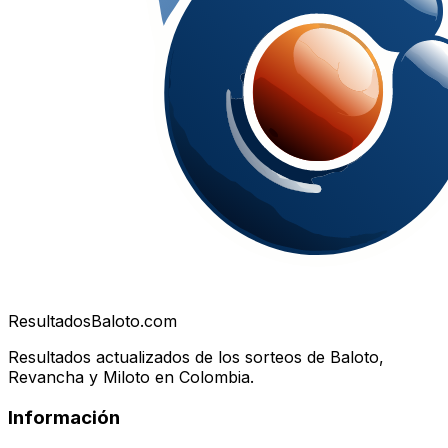
Resultados
Baloto.com
Resultados actualizados de los sorteos de Baloto,
Revancha y Miloto en Colombia.
Información