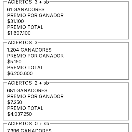
ACIERTOS
3
+
sb
61 GANADORES
PREMIO POR GANADOR
$31.100
PREMIO TOTAL
$1.897.100
ACIERTOS
3
1.204 GANADORES
PREMIO POR GANADOR
$5.150
PREMIO TOTAL
$6.200.600
ACIERTOS
2
+
sb
681 GANADORES
PREMIO POR GANADOR
$7.250
PREMIO TOTAL
$4.937.250
ACIERTOS
0
+
sb
7.396 GANADORES