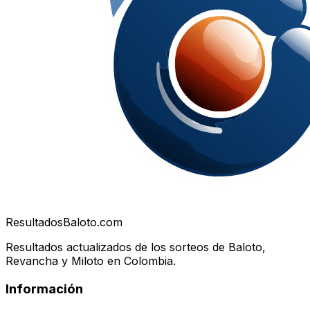
Resultados
Baloto.com
Resultados actualizados de los sorteos de Baloto,
Revancha y Miloto en Colombia.
Información