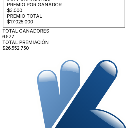
PREMIO POR GANADOR
$3.000
PREMIO TOTAL
$17.025.000
TOTAL GANADORES
6.577
TOTAL PREMIACIÓN
$26.552.750