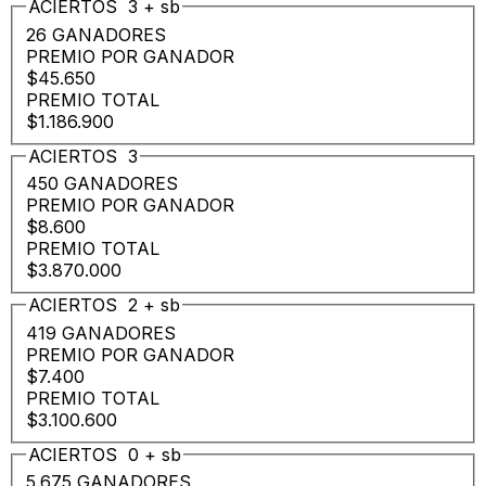
ACIERTOS
3
+
sb
26 GANADORES
PREMIO POR GANADOR
$45.650
PREMIO TOTAL
$1.186.900
ACIERTOS
3
450 GANADORES
PREMIO POR GANADOR
$8.600
PREMIO TOTAL
$3.870.000
ACIERTOS
2
+
sb
419 GANADORES
PREMIO POR GANADOR
$7.400
PREMIO TOTAL
$3.100.600
ACIERTOS
0
+
sb
5.675 GANADORES