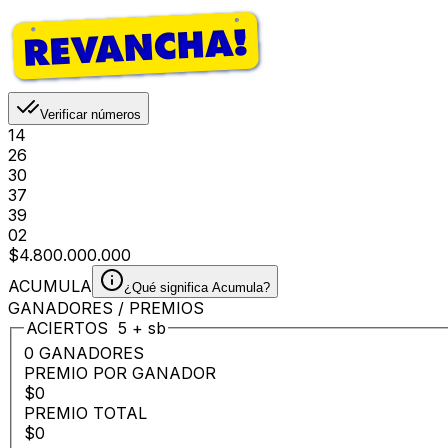
Verificar números
14
26
30
37
39
02
$4.800.000.000
ACUMULA
¿Qué significa Acumula?
GANADORES / PREMIOS
ACIERTOS
5
+
sb
0 GANADORES
PREMIO POR GANADOR
$0
PREMIO TOTAL
$0