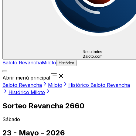
Resultados
Baloto.com
Baloto Revancha
Miloto
Histórico
Abrir menú principal
Baloto Revancha
Miloto
Histórico Baloto Revancha
Histórico Miloto
Sorteo Revancha 2660
Sábado
23 - Mayo - 2026