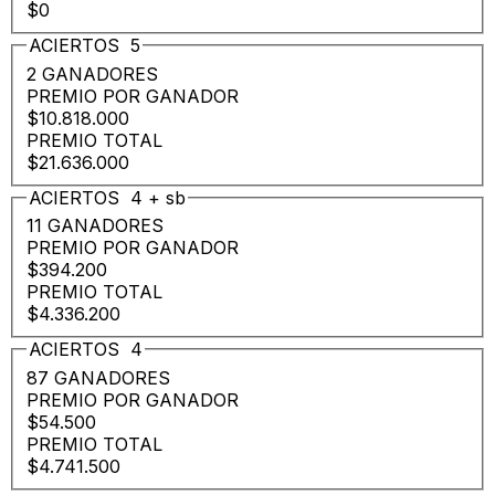
$0
ACIERTOS
5
2 GANADORES
PREMIO POR GANADOR
$10.818.000
PREMIO TOTAL
$21.636.000
ACIERTOS
4
+
sb
11 GANADORES
PREMIO POR GANADOR
$394.200
PREMIO TOTAL
$4.336.200
ACIERTOS
4
87 GANADORES
PREMIO POR GANADOR
$54.500
PREMIO TOTAL
$4.741.500