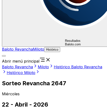
Resultados
Baloto.com
Baloto Revancha
Miloto
Histórico
Abrir menú principal
Baloto Revancha
Miloto
Histórico Baloto Revancha
Histórico Miloto
Sorteo Revancha 2647
Miércoles
22 - Abril - 2026