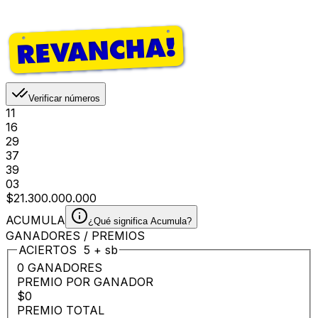
Verificar números
11
16
29
37
39
03
$21.300.000.000
ACUMULA
¿Qué significa Acumula?
GANADORES / PREMIOS
ACIERTOS
5
+
sb
0 GANADORES
PREMIO POR GANADOR
$0
PREMIO TOTAL