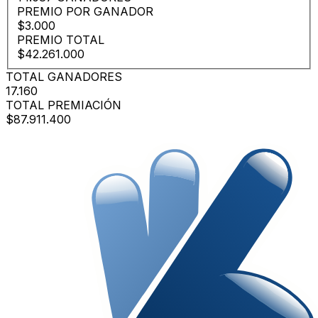
PREMIO POR GANADOR
$3.000
PREMIO TOTAL
$42.261.000
TOTAL GANADORES
17.160
TOTAL PREMIACIÓN
$87.911.400