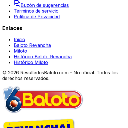
Buzón de sugerencias
Términos de servicio
Política de Privacidad
Enlaces
Inicio
Baloto Revancha
Miloto
Histórico Baloto Revancha
Histórico Miloto
© 2026 ResultadosBaloto.com - No oficial. Todos los
derechos reservados.