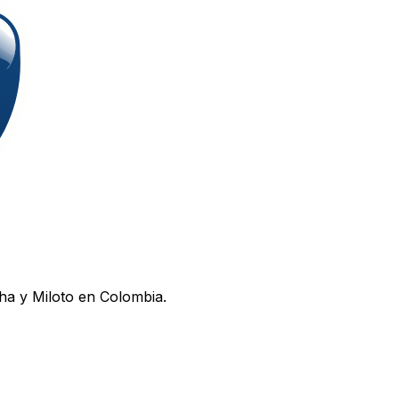
ha y Miloto en Colombia.