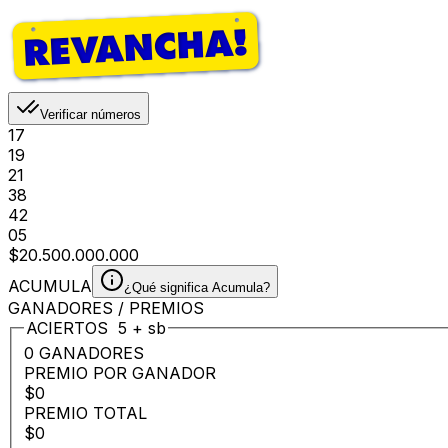
Verificar números
17
19
21
38
42
05
$20.500.000.000
ACUMULA
¿Qué significa Acumula?
GANADORES / PREMIOS
ACIERTOS
5
+
sb
0 GANADORES
PREMIO POR GANADOR
$0
PREMIO TOTAL
$0