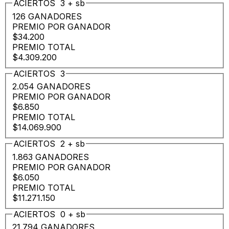
ACIERTOS
3
+
sb
126 GANADORES
PREMIO POR GANADOR
$34.200
PREMIO TOTAL
$4.309.200
ACIERTOS
3
2.054 GANADORES
PREMIO POR GANADOR
$6.850
PREMIO TOTAL
$14.069.900
ACIERTOS
2
+
sb
1.863 GANADORES
PREMIO POR GANADOR
$6.050
PREMIO TOTAL
$11.271.150
ACIERTOS
0
+
sb
21.794 GANADORES