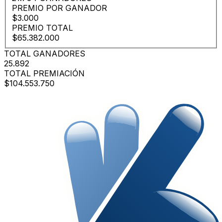
PREMIO POR GANADOR
$3.000
PREMIO TOTAL
$65.382.000
TOTAL GANADORES
25.892
TOTAL PREMIACIÓN
$104.553.750