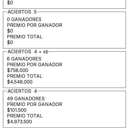
$0
ACIERTOS
5
0 GANADORES
PREMIO POR GANADOR
$0
PREMIO TOTAL
$0
ACIERTOS
4
+
sb
6 GANADORES
PREMIO POR GANADOR
$758.000
PREMIO TOTAL
$4.548.000
ACIERTOS
4
49 GANADORES
PREMIO POR GANADOR
$101.500
PREMIO TOTAL
$4.973.500