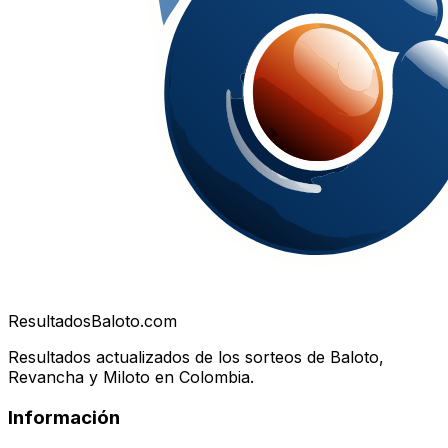
Resultados
Baloto.com
Resultados actualizados de los sorteos de Baloto,
Revancha y Miloto en Colombia.
Información