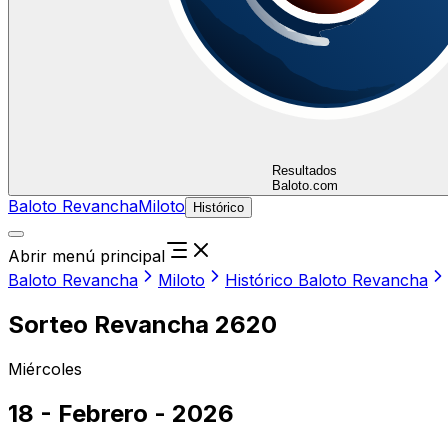
Resultados
Baloto.com
Baloto Revancha
Miloto
Histórico
Abrir menú principal
Baloto Revancha
Miloto
Histórico Baloto Revancha
Sorteo Revancha 2620
Miércoles
18 - Febrero - 2026