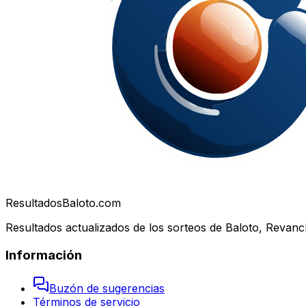
Resultados
Baloto.com
Resultados actualizados de los sorteos de Baloto, Revanc
Información
Buzón de sugerencias
Términos de servicio