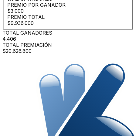
PREMIO POR GANADOR
$3.000
PREMIO TOTAL
$9.936.000
TOTAL GANADORES
4.406
TOTAL PREMIACIÓN
$20.626.800