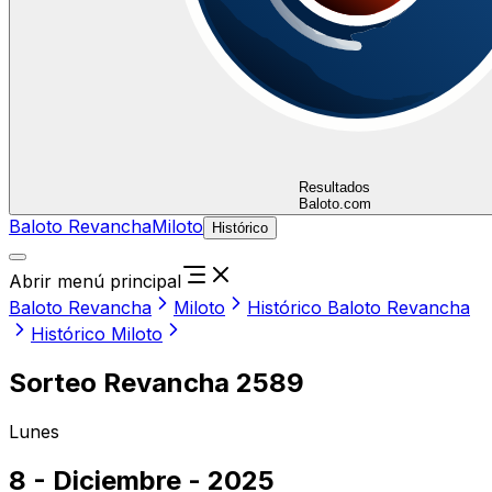
Resultados
Baloto.com
Baloto Revancha
Miloto
Histórico
Abrir menú principal
Baloto Revancha
Miloto
Histórico Baloto Revancha
Histórico Miloto
Sorteo Revancha 2589
Lunes
8 - Diciembre - 2025