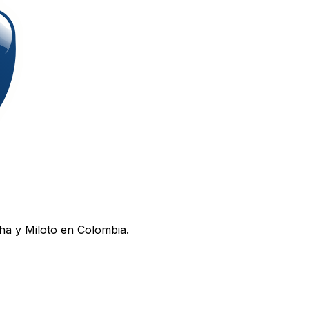
ha y Miloto en Colombia.