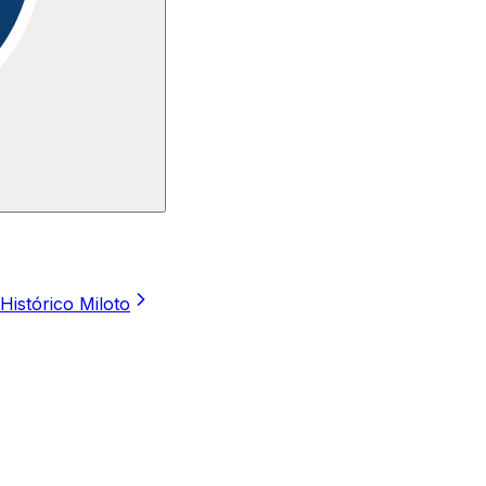
Histórico Miloto