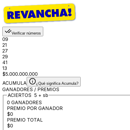
Verificar números
09
21
27
29
41
13
$5.000.000.000
ACUMULA
¿Qué significa Acumula?
GANADORES / PREMIOS
ACIERTOS
5
+
sb
0 GANADORES
PREMIO POR GANADOR
$0
PREMIO TOTAL
$0