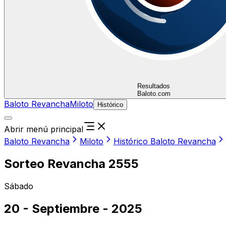
Resultados
Baloto.com
Baloto Revancha
Miloto
Histórico
Abrir menú principal
Baloto Revancha
Miloto
Histórico Baloto Revancha
Sorteo Revancha 2555
Sábado
20 - Septiembre - 2025