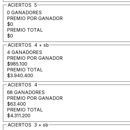
ACIERTOS
5
0 GANADORES
PREMIO POR GANADOR
$0
PREMIO TOTAL
$0
ACIERTOS
4
+
sb
4 GANADORES
PREMIO POR GANADOR
$985.100
PREMIO TOTAL
$3.940.400
ACIERTOS
4
68 GANADORES
PREMIO POR GANADOR
$63.400
PREMIO TOTAL
$4.311.200
ACIERTOS
3
+
sb