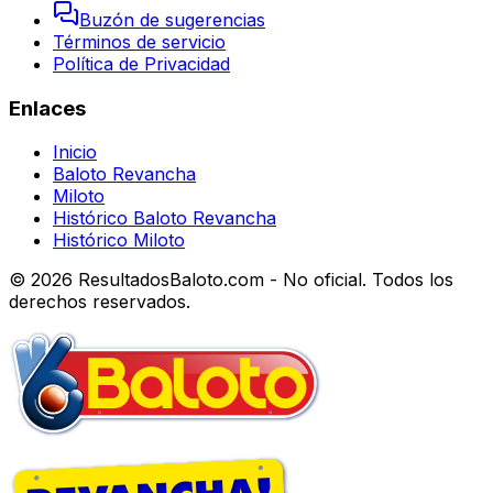
Buzón de sugerencias
Términos de servicio
Política de Privacidad
Enlaces
Inicio
Baloto Revancha
Miloto
Histórico Baloto Revancha
Histórico Miloto
© 2026 ResultadosBaloto.com - No oficial. Todos los
derechos reservados.