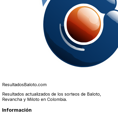
Resultados
Baloto.com
Resultados actualizados de los sorteos de Baloto,
Revancha y Miloto en Colombia.
Información