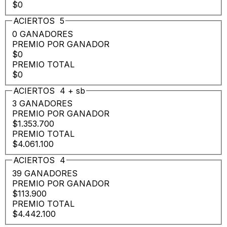
$0
ACIERTOS
5
0 GANADORES
PREMIO POR GANADOR
$0
PREMIO TOTAL
$0
ACIERTOS
4
+
sb
3 GANADORES
PREMIO POR GANADOR
$1.353.700
PREMIO TOTAL
$4.061.100
ACIERTOS
4
39 GANADORES
PREMIO POR GANADOR
$113.900
PREMIO TOTAL
$4.442.100