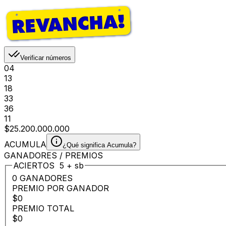
Verificar números
04
13
18
33
36
11
$25.200.000.000
ACUMULA
¿Qué significa Acumula?
GANADORES / PREMIOS
ACIERTOS
5
+
sb
0 GANADORES
PREMIO POR GANADOR
$0
PREMIO TOTAL
$0