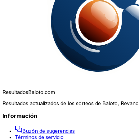
Resultados
Baloto.com
Resultados actualizados de los sorteos de Baloto, Revanc
Información
Buzón de sugerencias
Términos de servicio