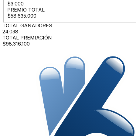
$3.000
PREMIO TOTAL
$58.635.000
TOTAL GANADORES
24.038
TOTAL PREMIACIÓN
$98.316.100