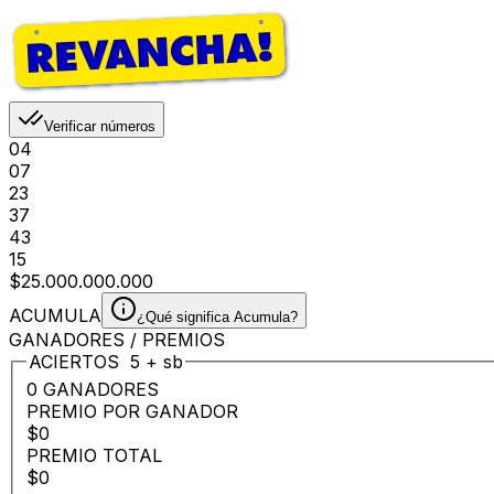
Verificar números
04
07
23
37
43
15
$25.000.000.000
ACUMULA
¿Qué significa Acumula?
GANADORES / PREMIOS
ACIERTOS
5
+
sb
0 GANADORES
PREMIO POR GANADOR
$0
PREMIO TOTAL
$0