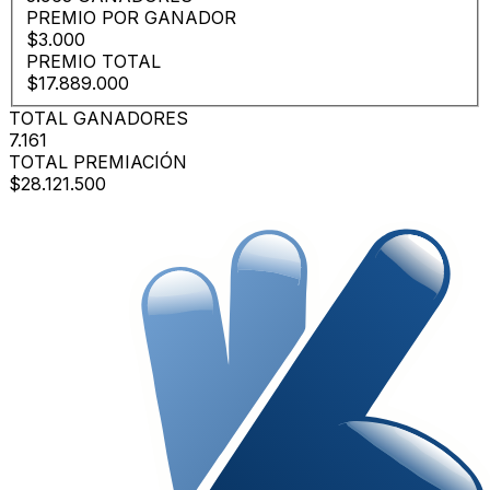
PREMIO POR GANADOR
$3.000
PREMIO TOTAL
$17.889.000
TOTAL GANADORES
7.161
TOTAL PREMIACIÓN
$28.121.500