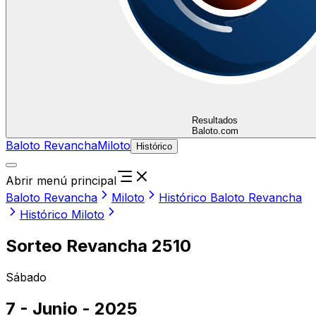
Resultados
Baloto.com
Baloto Revancha
Miloto
Histórico
Abrir menú principal
Baloto Revancha
Miloto
Histórico Baloto Revancha
Histórico Miloto
Sorteo Revancha 2510
Sábado
7 - Junio - 2025