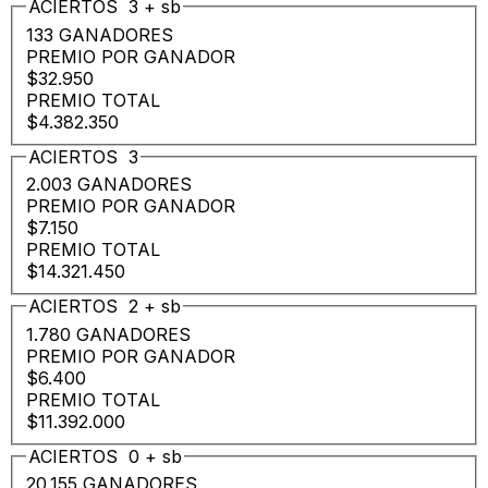
ACIERTOS
3
+
sb
133 GANADORES
PREMIO POR GANADOR
$32.950
PREMIO TOTAL
$4.382.350
ACIERTOS
3
2.003 GANADORES
PREMIO POR GANADOR
$7.150
PREMIO TOTAL
$14.321.450
ACIERTOS
2
+
sb
1.780 GANADORES
PREMIO POR GANADOR
$6.400
PREMIO TOTAL
$11.392.000
ACIERTOS
0
+
sb
20.155 GANADORES