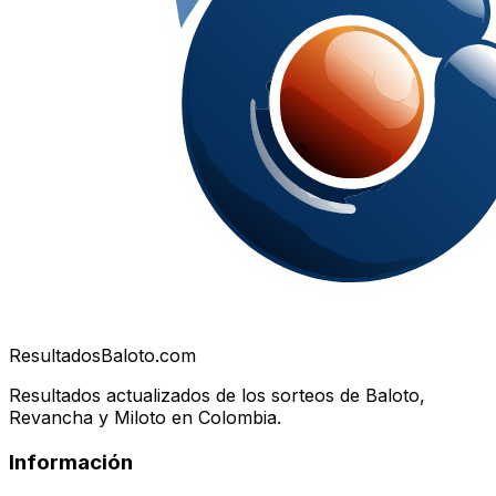
Resultados
Baloto.com
Resultados actualizados de los sorteos de Baloto,
Revancha y Miloto en Colombia.
Información