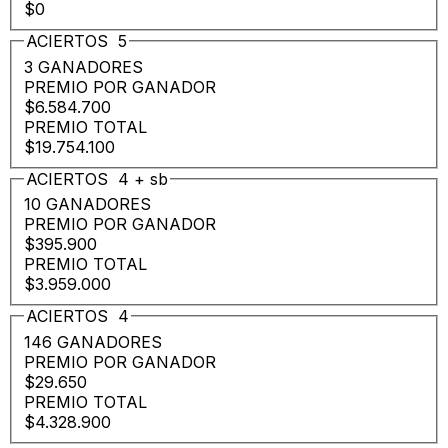
$0
ACIERTOS
5
3 GANADORES
PREMIO POR GANADOR
$6.584.700
PREMIO TOTAL
$19.754.100
ACIERTOS
4
+
sb
10 GANADORES
PREMIO POR GANADOR
$395.900
PREMIO TOTAL
$3.959.000
ACIERTOS
4
146 GANADORES
PREMIO POR GANADOR
$29.650
PREMIO TOTAL
$4.328.900