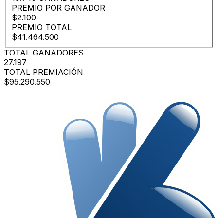
PREMIO POR GANADOR
$2.100
PREMIO TOTAL
$41.464.500
TOTAL GANADORES
27.197
TOTAL PREMIACIÓN
$95.290.550