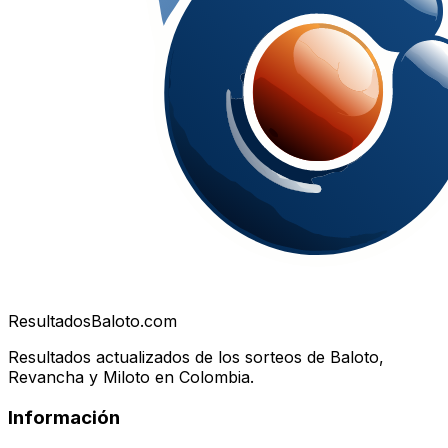
Resultados
Baloto.com
Resultados actualizados de los sorteos de Baloto,
Revancha y Miloto en Colombia.
Información