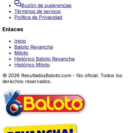
Buzón de sugerencias
Términos de servicio
Política de Privacidad
Enlaces
Inicio
Baloto Revancha
Miloto
Histórico Baloto Revancha
Histórico Miloto
© 2026 ResultadosBaloto.com - No oficial. Todos los
derechos reservados.