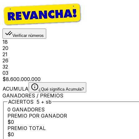
Verificar números
18
20
21
26
32
03
$8.600.000.000
ACUMULA
¿Qué significa Acumula?
GANADORES / PREMIOS
ACIERTOS
5
+
sb
0 GANADORES
PREMIO POR GANADOR
$0
PREMIO TOTAL
$0