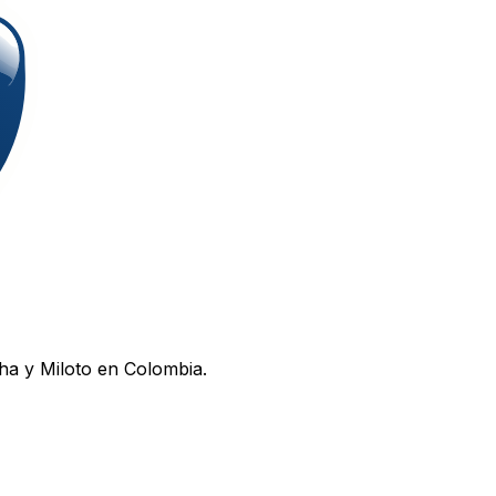
ha y Miloto en Colombia.