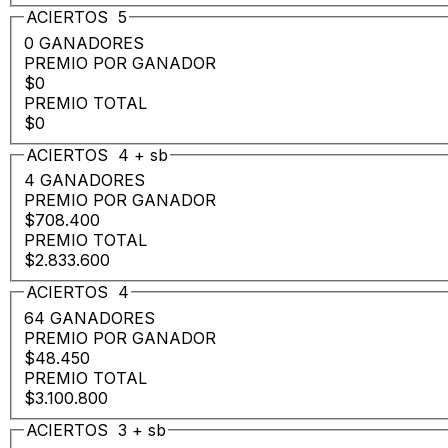
ACIERTOS
5
0 GANADORES
PREMIO POR GANADOR
$0
PREMIO TOTAL
$0
ACIERTOS
4
+
sb
4 GANADORES
PREMIO POR GANADOR
$708.400
PREMIO TOTAL
$2.833.600
ACIERTOS
4
64 GANADORES
PREMIO POR GANADOR
$48.450
PREMIO TOTAL
$3.100.800
ACIERTOS
3
+
sb