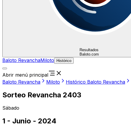
Resultados
Baloto.com
Baloto Revancha
Miloto
Histórico
Abrir menú principal
Baloto Revancha
Miloto
Histórico Baloto Revancha
Sorteo Revancha 2403
Sábado
1 - Junio - 2024