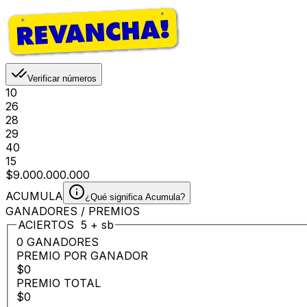
Verificar números
10
26
28
29
40
15
$9.000.000.000
ACUMULA
¿Qué significa Acumula?
GANADORES / PREMIOS
ACIERTOS
5
+
sb
0 GANADORES
PREMIO POR GANADOR
$0
PREMIO TOTAL
$0