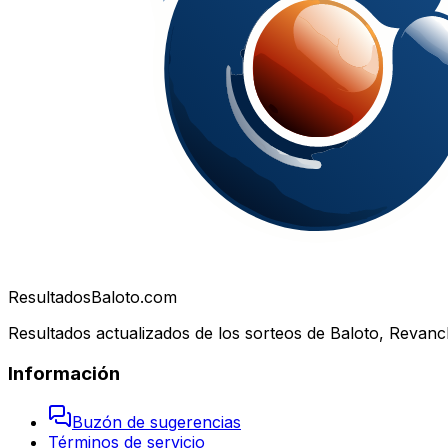
Resultados
Baloto.com
Resultados actualizados de los sorteos de Baloto, Revanc
Información
Buzón de sugerencias
Términos de servicio