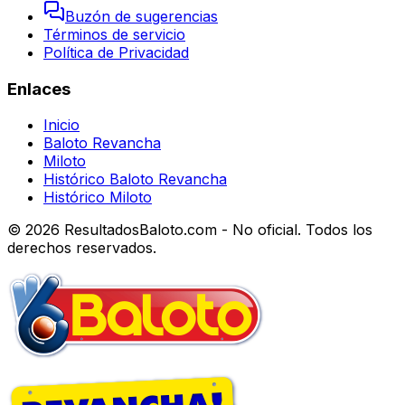
Buzón de sugerencias
Términos de servicio
Política de Privacidad
Enlaces
Inicio
Baloto Revancha
Miloto
Histórico Baloto Revancha
Histórico Miloto
© 2026 ResultadosBaloto.com - No oficial. Todos los
derechos reservados.