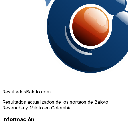
Resultados
Baloto.com
Resultados actualizados de los sorteos de Baloto,
Revancha y Miloto en Colombia.
Información