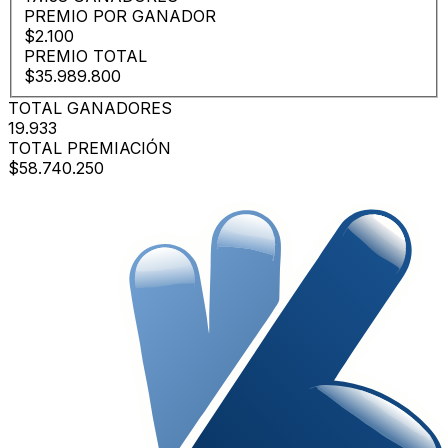
PREMIO POR GANADOR
$2.100
PREMIO TOTAL
$35.989.800
TOTAL GANADORES
19.933
TOTAL PREMIACIÓN
$58.740.250