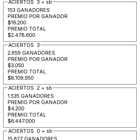
ACIERTOS
3
+
sb
153 GANADORES
PREMIO POR GANADOR
$16.200
PREMIO TOTAL
$2.478.600
ACIERTOS
3
2.659 GANADORES
PREMIO POR GANADOR
$3.050
PREMIO TOTAL
$8.109.950
ACIERTOS
2
+
sb
1.535 GANADORES
PREMIO POR GANADOR
$4.200
PREMIO TOTAL
$6.447.000
ACIERTOS
0
+
sb
15.827 GANADORES