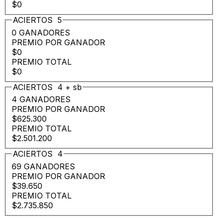
$0
ACIERTOS
5
0 GANADORES
PREMIO POR GANADOR
$0
PREMIO TOTAL
$0
ACIERTOS
4
+
sb
4 GANADORES
PREMIO POR GANADOR
$625.300
PREMIO TOTAL
$2.501.200
ACIERTOS
4
69 GANADORES
PREMIO POR GANADOR
$39.650
PREMIO TOTAL
$2.735.850