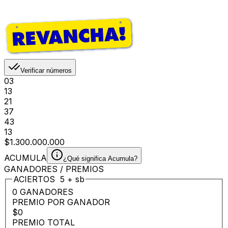
Verificar números
03
13
21
37
43
13
$1.300.000.000
ACUMULA
¿Qué significa Acumula?
GANADORES / PREMIOS
ACIERTOS
5
+
sb
0 GANADORES
PREMIO POR GANADOR
$0
PREMIO TOTAL