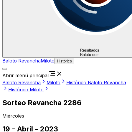
Resultados
Baloto.com
Baloto Revancha
Miloto
Histórico
Abrir menú principal
Baloto Revancha
Miloto
Histórico Baloto Revancha
Histórico Miloto
Sorteo Revancha 2286
Miércoles
19 - Abril - 2023