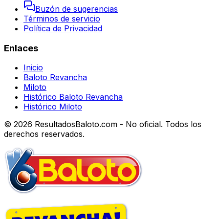
Buzón de sugerencias
Términos de servicio
Política de Privacidad
Enlaces
Inicio
Baloto Revancha
Miloto
Histórico Baloto Revancha
Histórico Miloto
© 2026 ResultadosBaloto.com - No oficial. Todos los
derechos reservados.