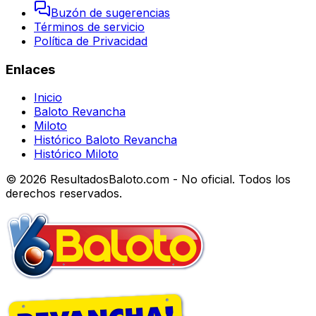
Buzón de sugerencias
Términos de servicio
Política de Privacidad
Enlaces
Inicio
Baloto Revancha
Miloto
Histórico Baloto Revancha
Histórico Miloto
© 2026 ResultadosBaloto.com - No oficial. Todos los
derechos reservados.