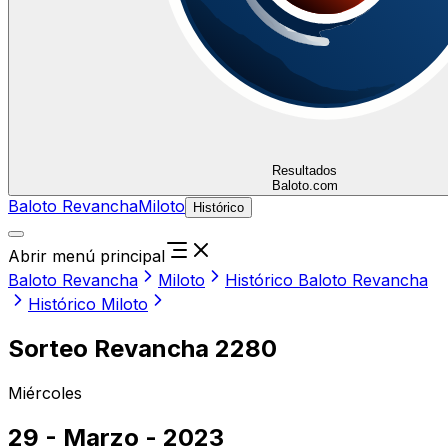
Resultados
Baloto.com
Baloto Revancha
Miloto
Histórico
Abrir menú principal
Baloto Revancha
Miloto
Histórico Baloto Revancha
Histórico Miloto
Sorteo Revancha 2280
Miércoles
29 - Marzo - 2023