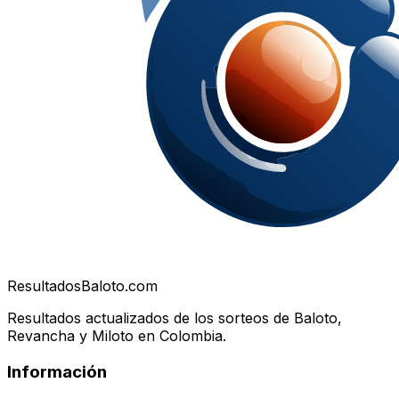
Resultados
Baloto.com
Resultados actualizados de los sorteos de Baloto,
Revancha y Miloto en Colombia.
Información