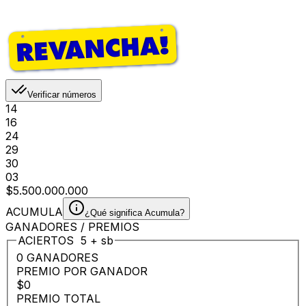
Verificar números
14
16
24
29
30
03
$5.500.000.000
ACUMULA
¿Qué significa Acumula?
GANADORES / PREMIOS
ACIERTOS
5
+
sb
0 GANADORES
PREMIO POR GANADOR
$0
PREMIO TOTAL