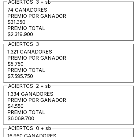
ACIERTOS
3
+
sb
74 GANADORES
PREMIO POR GANADOR
$31.350
PREMIO TOTAL
$2.319.900
ACIERTOS
3
1.321 GANADORES
PREMIO POR GANADOR
$5.750
PREMIO TOTAL
$7.595.750
ACIERTOS
2
+
sb
1.334 GANADORES
PREMIO POR GANADOR
$4.550
PREMIO TOTAL
$6.069.700
ACIERTOS
0
+
sb
16.960 GANADORES