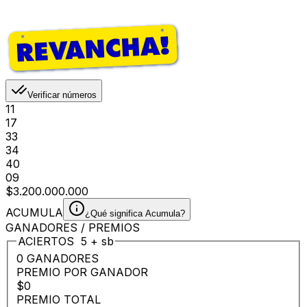
Verificar números
11
17
33
34
40
09
$3.200.000.000
ACUMULA
¿Qué significa Acumula?
GANADORES / PREMIOS
ACIERTOS
5
+
sb
0 GANADORES
PREMIO POR GANADOR
$0
PREMIO TOTAL