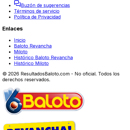
Buzón de sugerencias
Términos de servicio
Política de Privacidad
Enlaces
Inicio
Baloto Revancha
Miloto
Histórico Baloto Revancha
Histórico Miloto
© 2026 ResultadosBaloto.com - No oficial. Todos los
derechos reservados.