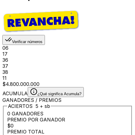
Verificar números
06
17
36
37
38
11
$4.800.000.000
ACUMULA
¿Qué significa Acumula?
GANADORES / PREMIOS
ACIERTOS
5
+
sb
0 GANADORES
PREMIO POR GANADOR
$0
PREMIO TOTAL