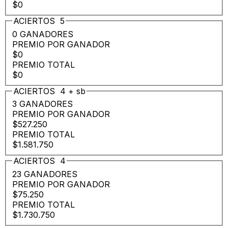
$0
ACIERTOS
5
0 GANADORES
PREMIO POR GANADOR
$0
PREMIO TOTAL
$0
ACIERTOS
4
+
sb
3 GANADORES
PREMIO POR GANADOR
$527.250
PREMIO TOTAL
$1.581.750
ACIERTOS
4
23 GANADORES
PREMIO POR GANADOR
$75.250
PREMIO TOTAL
$1.730.750