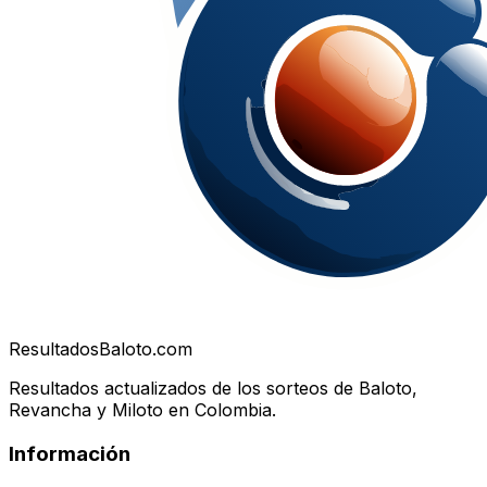
Resultados
Baloto.com
Resultados actualizados de los sorteos de Baloto,
Revancha y Miloto en Colombia.
Información