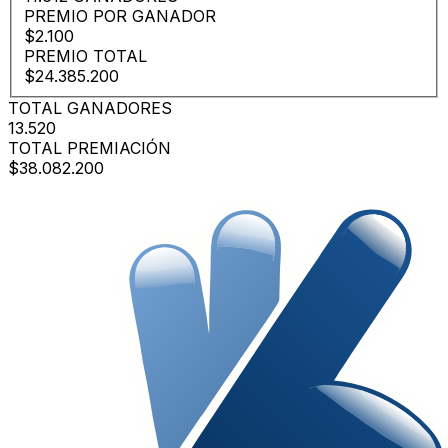
PREMIO POR GANADOR
$2.100
PREMIO TOTAL
$24.385.200
TOTAL GANADORES
13.520
TOTAL PREMIACIÓN
$38.082.200