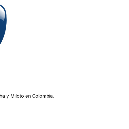
ha y Miloto en Colombia.