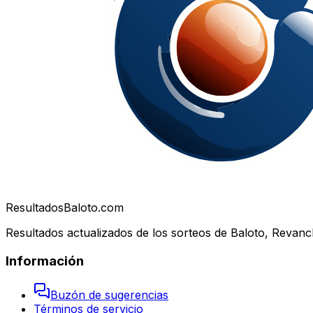
Resultados
Baloto.com
Resultados actualizados de los sorteos de Baloto, Revanc
Información
Buzón de sugerencias
Términos de servicio