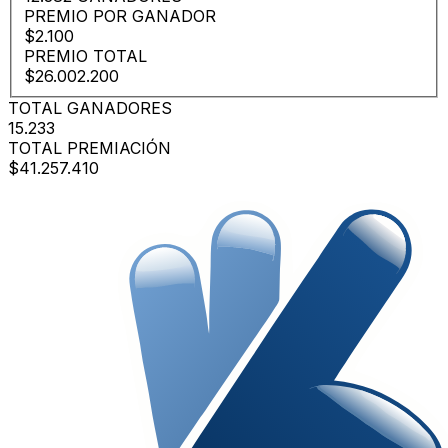
PREMIO POR GANADOR
$2.100
PREMIO TOTAL
$26.002.200
TOTAL GANADORES
15.233
TOTAL PREMIACIÓN
$41.257.410