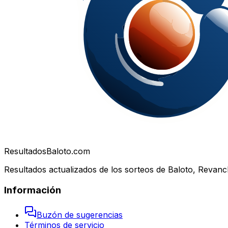
Resultados
Baloto.com
Resultados actualizados de los sorteos de Baloto, Revanc
Información
Buzón de sugerencias
Términos de servicio