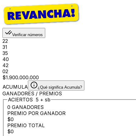
Verificar números
22
31
35
40
42
02
$1.900.000.000
ACUMULA
¿Qué significa Acumula?
GANADORES / PREMIOS
ACIERTOS
5
+
sb
0 GANADORES
PREMIO POR GANADOR
$0
PREMIO TOTAL
$0