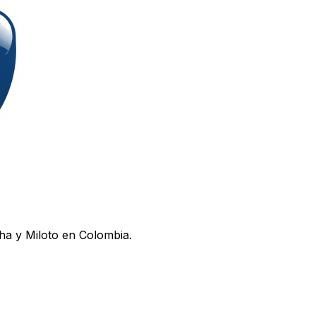
ha y Miloto en Colombia.