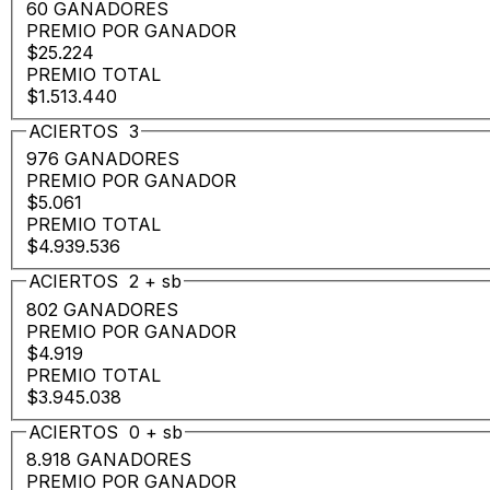
60 GANADORES
PREMIO POR GANADOR
$25.224
PREMIO TOTAL
$1.513.440
ACIERTOS
3
976 GANADORES
PREMIO POR GANADOR
$5.061
PREMIO TOTAL
$4.939.536
ACIERTOS
2
+
sb
802 GANADORES
PREMIO POR GANADOR
$4.919
PREMIO TOTAL
$3.945.038
ACIERTOS
0
+
sb
8.918 GANADORES
PREMIO POR GANADOR