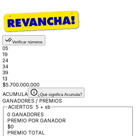
Verificar números
05
19
24
34
39
13
$5.700.000.000
ACUMULA
¿Qué significa Acumula?
GANADORES / PREMIOS
ACIERTOS
5
+
sb
0 GANADORES
PREMIO POR GANADOR
$0
PREMIO TOTAL