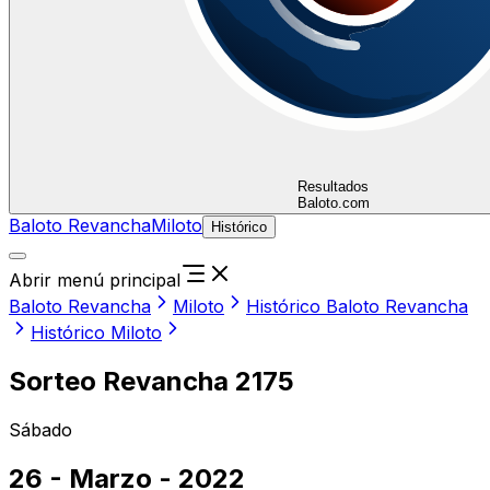
Resultados
Baloto.com
Baloto Revancha
Miloto
Histórico
Abrir menú principal
Baloto Revancha
Miloto
Histórico Baloto Revancha
Histórico Miloto
Sorteo Revancha 2175
Sábado
26 - Marzo - 2022