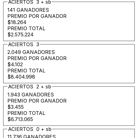
ACIERTOS
3
+
sb
141 GANADORES
PREMIO POR GANADOR
$18.264
PREMIO TOTAL
$2.575.224
ACIERTOS
3
2.049 GANADORES
PREMIO POR GANADOR
$4.102
PREMIO TOTAL
$8.404.998
ACIERTOS
2
+
sb
1.943 GANADORES
PREMIO POR GANADOR
$3.455
PREMIO TOTAL
$6.713.065
ACIERTOS
0
+
sb
11.736 GANADORES