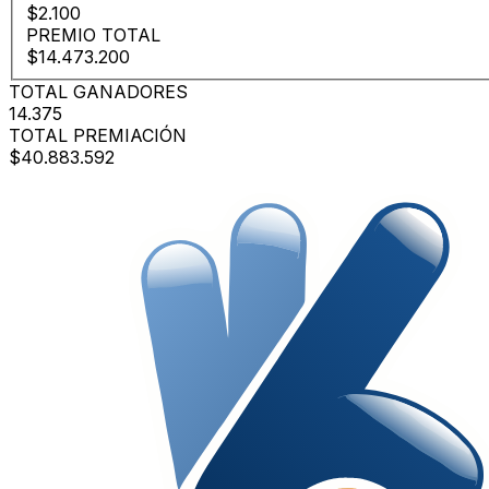
$2.100
PREMIO TOTAL
$14.473.200
TOTAL GANADORES
14.375
TOTAL PREMIACIÓN
$40.883.592