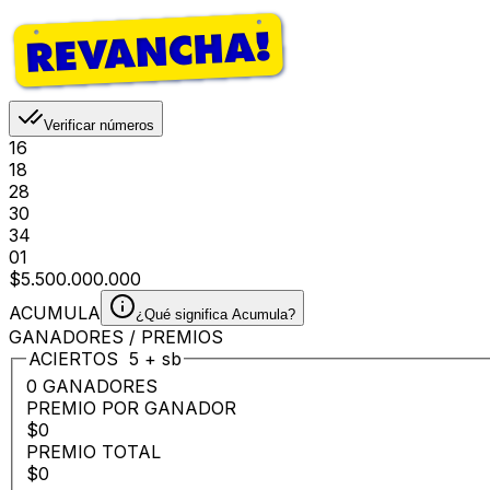
Verificar números
16
18
28
30
34
01
$5.500.000.000
ACUMULA
¿Qué significa Acumula?
GANADORES / PREMIOS
ACIERTOS
5
+
sb
0 GANADORES
PREMIO POR GANADOR
$0
PREMIO TOTAL
$0