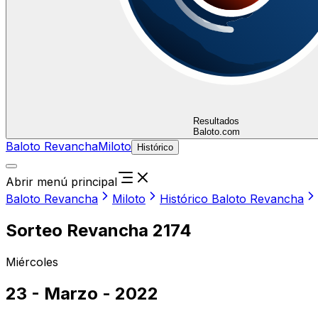
Resultados
Baloto.com
Baloto Revancha
Miloto
Histórico
Abrir menú principal
Baloto Revancha
Miloto
Histórico Baloto Revancha
Sorteo Revancha 2174
Miércoles
23 - Marzo - 2022