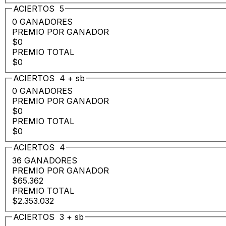
ACIERTOS
5
0 GANADORES
PREMIO POR GANADOR
$0
PREMIO TOTAL
$0
ACIERTOS
4
+
sb
0 GANADORES
PREMIO POR GANADOR
$0
PREMIO TOTAL
$0
ACIERTOS
4
36 GANADORES
PREMIO POR GANADOR
$65.362
PREMIO TOTAL
$2.353.032
ACIERTOS
3
+
sb