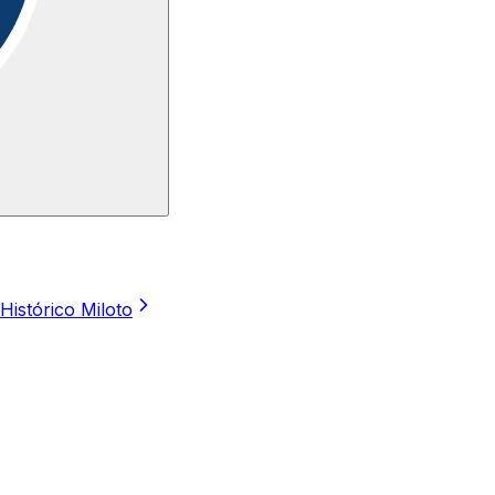
Histórico Miloto