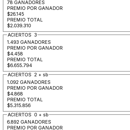
78 GANADORES
PREMIO POR GANADOR
$26.145
PREMIO TOTAL
$2.039.310
ACIERTOS
3
1.493 GANADORES
PREMIO POR GANADOR
$4.458
PREMIO TOTAL
$6.655.794
ACIERTOS
2
+
sb
1.092 GANADORES
PREMIO POR GANADOR
$4.868
PREMIO TOTAL
$5.315.856
ACIERTOS
0
+
sb
6.892 GANADORES
PREMIO POR GANADOR