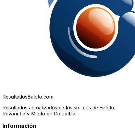
Resultados
Baloto.com
Resultados actualizados de los sorteos de Baloto,
Revancha y Miloto en Colombia.
Información