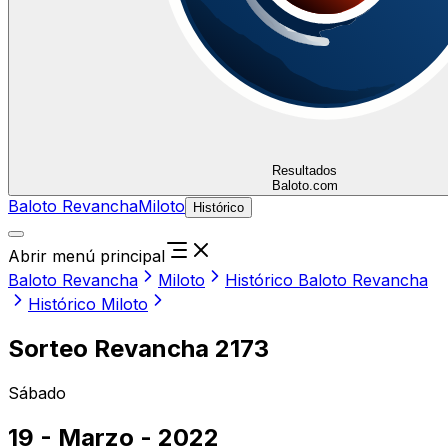
Resultados
Baloto.com
Baloto Revancha
Miloto
Histórico
Abrir menú principal
Baloto Revancha
Miloto
Histórico Baloto Revancha
Histórico Miloto
Sorteo Revancha 2173
Sábado
19 - Marzo - 2022