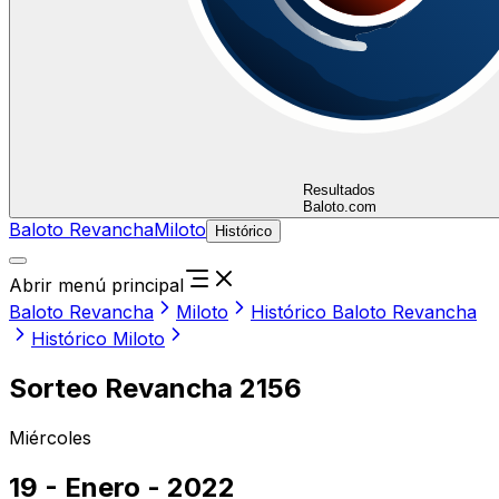
Resultados
Baloto.com
Baloto Revancha
Miloto
Histórico
Abrir menú principal
Baloto Revancha
Miloto
Histórico Baloto Revancha
Histórico Miloto
Sorteo Revancha 2156
Miércoles
19 - Enero - 2022