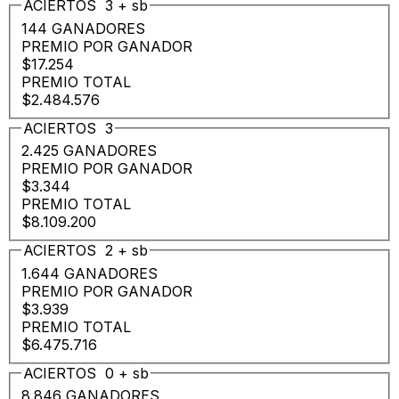
ACIERTOS
3
+
sb
144 GANADORES
PREMIO POR GANADOR
$17.254
PREMIO TOTAL
$2.484.576
ACIERTOS
3
2.425 GANADORES
PREMIO POR GANADOR
$3.344
PREMIO TOTAL
$8.109.200
ACIERTOS
2
+
sb
1.644 GANADORES
PREMIO POR GANADOR
$3.939
PREMIO TOTAL
$6.475.716
ACIERTOS
0
+
sb
8.846 GANADORES