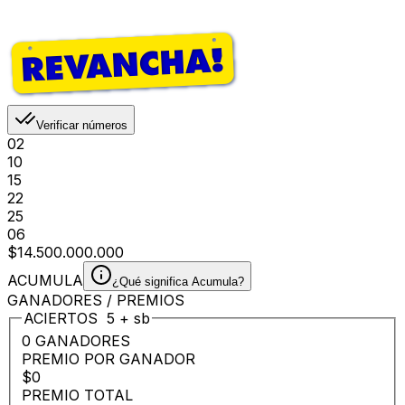
Verificar números
02
10
15
22
25
06
$14.500.000.000
ACUMULA
¿Qué significa Acumula?
GANADORES / PREMIOS
ACIERTOS
5
+
sb
0 GANADORES
PREMIO POR GANADOR
$0
PREMIO TOTAL