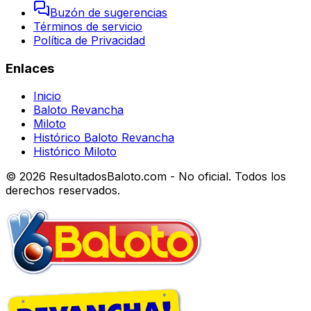
Buzón de sugerencias
Términos de servicio
Política de Privacidad
Enlaces
Inicio
Baloto Revancha
Miloto
Histórico Baloto Revancha
Histórico Miloto
© 2026 ResultadosBaloto.com - No oficial. Todos los
derechos reservados.