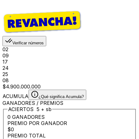
Verificar números
02
09
17
24
25
08
$4.900.000.000
ACUMULA
¿Qué significa Acumula?
GANADORES / PREMIOS
ACIERTOS
5
+
sb
0 GANADORES
PREMIO POR GANADOR
$0
PREMIO TOTAL