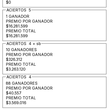
$0
ACIERTOS
5
1 GANADOR
PREMIO POR GANADOR
$16.281.599
PREMIO TOTAL
$16.281.599
ACIERTOS
4
+
sb
10 GANADORES
PREMIO POR GANADOR
$326.312
PREMIO TOTAL
$3.263.120
ACIERTOS
4
88 GANADORES
PREMIO POR GANADOR
$40.557
PREMIO TOTAL
$3.569.016