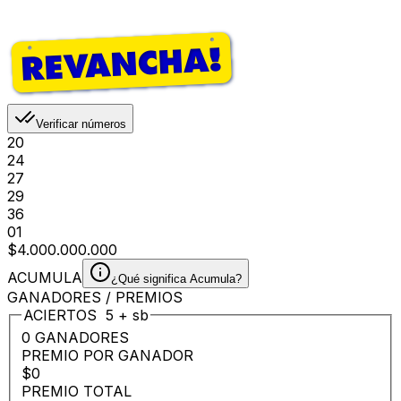
Verificar números
20
24
27
29
36
01
$4.000.000.000
ACUMULA
¿Qué significa Acumula?
GANADORES / PREMIOS
ACIERTOS
5
+
sb
0 GANADORES
PREMIO POR GANADOR
$0
PREMIO TOTAL