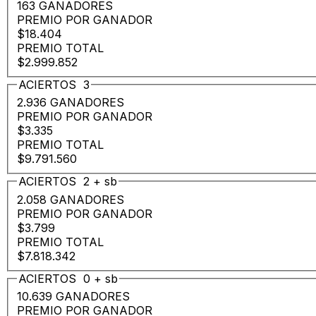
163 GANADORES
PREMIO POR GANADOR
$18.404
PREMIO TOTAL
$2.999.852
ACIERTOS
3
2.936 GANADORES
PREMIO POR GANADOR
$3.335
PREMIO TOTAL
$9.791.560
ACIERTOS
2
+
sb
2.058 GANADORES
PREMIO POR GANADOR
$3.799
PREMIO TOTAL
$7.818.342
ACIERTOS
0
+
sb
10.639 GANADORES
PREMIO POR GANADOR