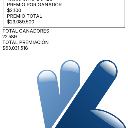
PREMIO POR GANADOR
$2.100
PREMIO TOTAL
$23.089.500
TOTAL GANADORES
22.589
TOTAL PREMIACIÓN
$63.031.518