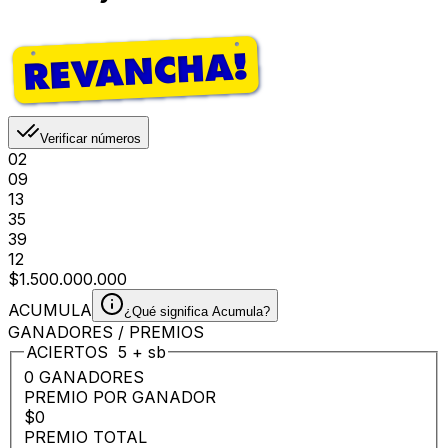
Verificar números
02
09
13
35
39
12
$1.500.000.000
ACUMULA
¿Qué significa Acumula?
GANADORES / PREMIOS
ACIERTOS
5
+
sb
0 GANADORES
PREMIO POR GANADOR
$0
PREMIO TOTAL