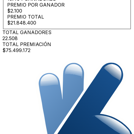
PREMIO POR GANADOR
$2.100
PREMIO TOTAL
$21.848.400
TOTAL GANADORES
22.508
TOTAL PREMIACIÓN
$75.499.172