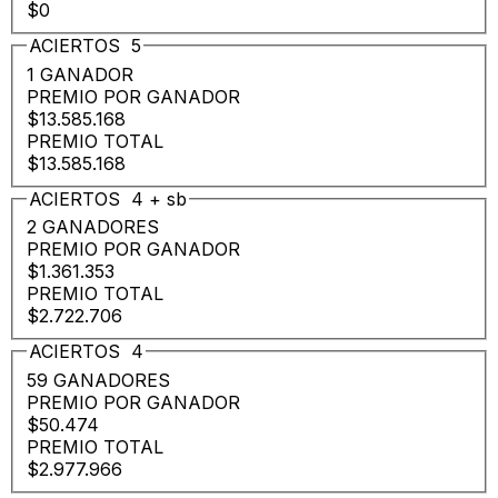
$0
ACIERTOS
5
1 GANADOR
PREMIO POR GANADOR
$13.585.168
PREMIO TOTAL
$13.585.168
ACIERTOS
4
+
sb
2 GANADORES
PREMIO POR GANADOR
$1.361.353
PREMIO TOTAL
$2.722.706
ACIERTOS
4
59 GANADORES
PREMIO POR GANADOR
$50.474
PREMIO TOTAL
$2.977.966