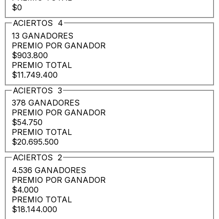
$0
ACIERTOS
4
13 GANADORES
PREMIO POR GANADOR
$903.800
PREMIO TOTAL
$11.749.400
ACIERTOS
3
378 GANADORES
PREMIO POR GANADOR
$54.750
PREMIO TOTAL
$20.695.500
ACIERTOS
2
4.536 GANADORES
PREMIO POR GANADOR
$4.000
PREMIO TOTAL
$18.144.000