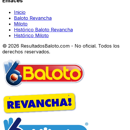
Enlaces
Inicio
Baloto Revancha
Miloto
Histórico Baloto Revancha
Histórico Miloto
© 2026 ResultadosBaloto.com - No oficial. Todos los
derechos reservados.