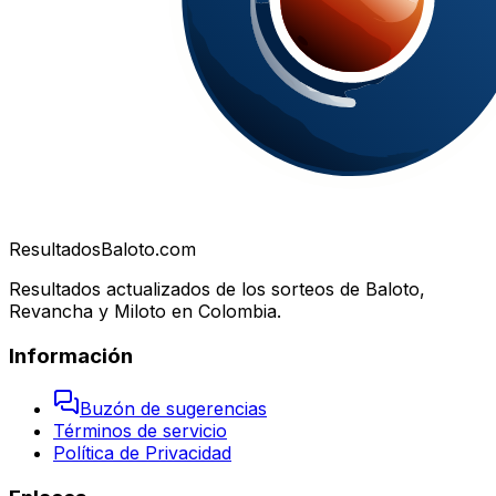
Resultados
Baloto.com
Resultados actualizados de los sorteos de Baloto,
Revancha y Miloto en Colombia.
Información
Buzón de sugerencias
Términos de servicio
Política de Privacidad