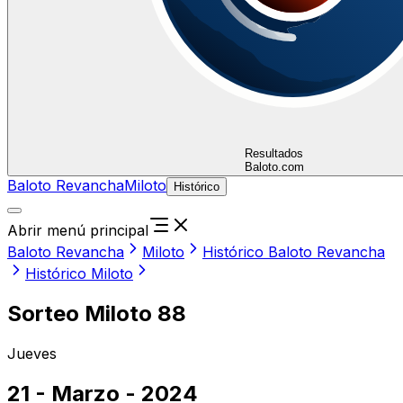
Resultados
Baloto.com
Baloto Revancha
Miloto
Histórico
Abrir menú principal
Baloto Revancha
Miloto
Histórico Baloto Revancha
Histórico Miloto
Sorteo Miloto 88
Jueves
21 - Marzo - 2024