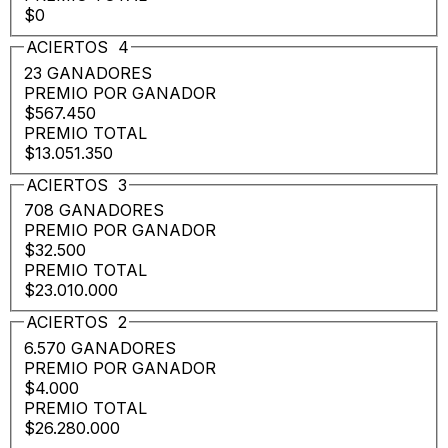
$0
ACIERTOS
4
23 GANADORES
PREMIO POR GANADOR
$567.450
PREMIO TOTAL
$13.051.350
ACIERTOS
3
708 GANADORES
PREMIO POR GANADOR
$32.500
PREMIO TOTAL
$23.010.000
ACIERTOS
2
6.570 GANADORES
PREMIO POR GANADOR
$4.000
PREMIO TOTAL
$26.280.000