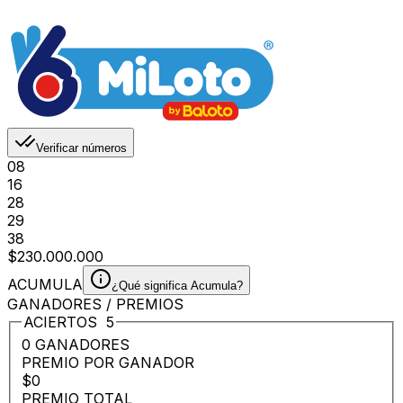
Verificar números
08
16
28
29
38
$230.000.000
ACUMULA
¿Qué significa Acumula?
GANADORES / PREMIOS
ACIERTOS
5
0 GANADORES
PREMIO POR GANADOR
$0
PREMIO TOTAL