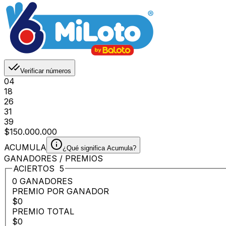
Verificar números
04
18
26
31
39
$150.000.000
ACUMULA
¿Qué significa Acumula?
GANADORES / PREMIOS
ACIERTOS
5
0 GANADORES
PREMIO POR GANADOR
$0
PREMIO TOTAL
$0