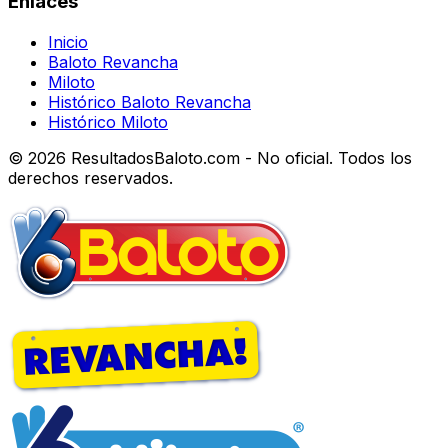
Enlaces
Inicio
Baloto Revancha
Miloto
Histórico Baloto Revancha
Histórico Miloto
© 2026 ResultadosBaloto.com - No oficial. Todos los
derechos reservados.