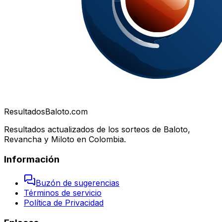
Resultados
Baloto.com
Resultados actualizados de los sorteos de Baloto,
Revancha y Miloto en Colombia.
Información
Buzón de sugerencias
Términos de servicio
Política de Privacidad