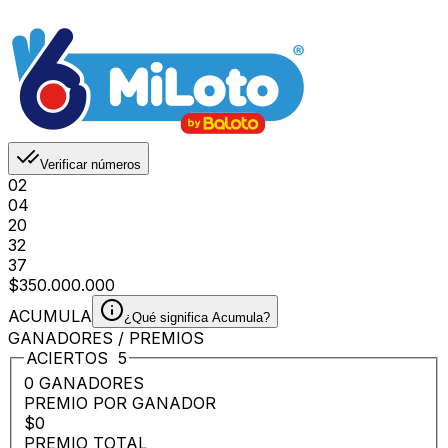
Verificar números
02
04
20
32
37
$350.000.000
ACUMULA
¿Qué significa Acumula?
GANADORES / PREMIOS
ACIERTOS
5
0 GANADORES
PREMIO POR GANADOR
$0
PREMIO TOTAL