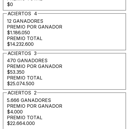
$0
ACIERTOS
4
12 GANADORES
PREMIO POR GANADOR
$1.186.050
PREMIO TOTAL
$14.232.600
ACIERTOS
3
470 GANADORES
PREMIO POR GANADOR
$53.350
PREMIO TOTAL
$25.074.500
ACIERTOS
2
5.666 GANADORES
PREMIO POR GANADOR
$4.000
PREMIO TOTAL
$22.664.000