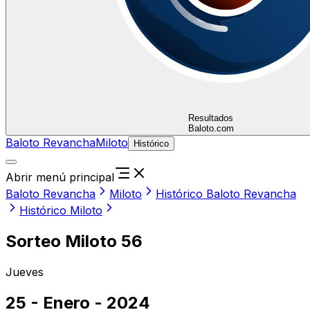
Resultados
Baloto.com
Baloto Revancha
Miloto
Histórico
Abrir menú principal
Baloto Revancha
Miloto
Histórico Baloto Revancha
Histórico Miloto
Sorteo Miloto 56
Jueves
25 - Enero - 2024