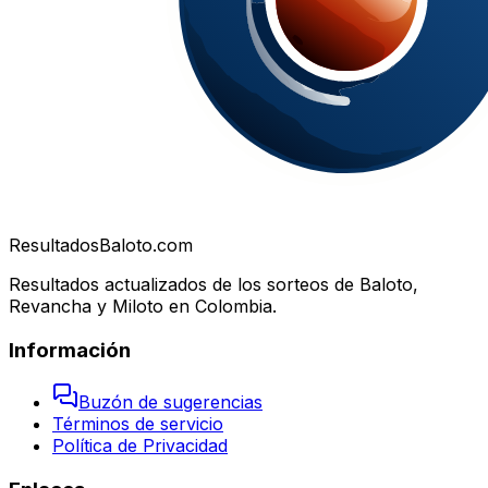
Resultados
Baloto.com
Resultados actualizados de los sorteos de Baloto,
Revancha y Miloto en Colombia.
Información
Buzón de sugerencias
Términos de servicio
Política de Privacidad