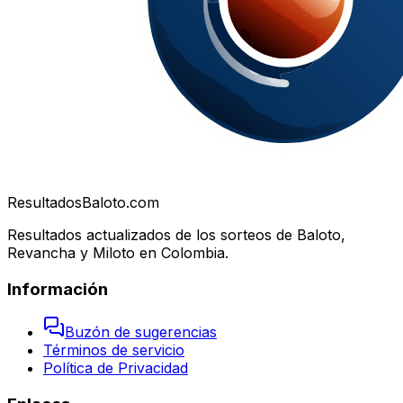
Resultados
Baloto.com
Resultados actualizados de los sorteos de Baloto,
Revancha y Miloto en Colombia.
Información
Buzón de sugerencias
Términos de servicio
Política de Privacidad