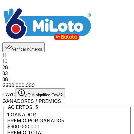
Verificar números
11
16
28
33
38
$300.000.000
CAYÓ
¿Qué significa Cayó?
GANADORES / PREMIOS
ACIERTOS
5
1 GANADOR
PREMIO POR GANADOR
$300.000.000
PREMIO TOTAL