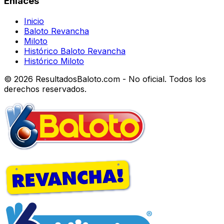
Enlaces
Inicio
Baloto Revancha
Miloto
Histórico Baloto Revancha
Histórico Miloto
© 2026 ResultadosBaloto.com - No oficial. Todos los
derechos reservados.