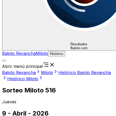
Resultados
Baloto.com
Baloto Revancha
Miloto
Histórico
Abrir menú principal
Baloto Revancha
Miloto
Histórico Baloto Revancha
Histórico Miloto
Sorteo Miloto 516
Jueves
9 - Abril - 2026