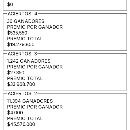
$0
ACIERTOS
4
36 GANADORES
PREMIO POR GANADOR
$535.550
PREMIO TOTAL
$19.279.800
ACIERTOS
3
1.242 GANADORES
PREMIO POR GANADOR
$27.350
PREMIO TOTAL
$33.968.700
ACIERTOS
2
11.394 GANADORES
PREMIO POR GANADOR
$4.000
PREMIO TOTAL
$45.576.000